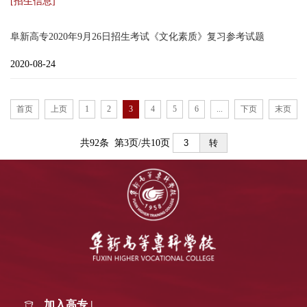
[招生信息]
阜新高专2020年9月26日招生考试《文化素质》复习参考试题
2020-08-24
首页
上页
1
2
3
4
5
6
...
下页
末页
共92条 第3页/共10页
转
加入高专 |