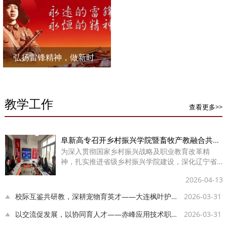
间的故事（转自阜新微
报公众号）
弘扬雷锋精神，做新时
代好少年
教学工作
查看更多>>
阜新高专召开乡村振兴学院暨畜牧产教融合共同体专题研讨会
为深入贯彻国家乡村振兴战略及职业教育改革精
神，扎实推进省级乡村振兴学院建设，深化辽宁省
现代畜牧行业产教融合共同体内涵发展，4月2日，
2026-04-13
阜新高等专科学校农牧系特邀辽宁阜新牧原农牧有
限公司负责人，召开阜...
校际互鉴共研教，深耕宠物育英才——大连枫叶护理产业学院来校纪实
2026-03-31
以交流促发展，以协同育人才——赤峰应用技术职业学院莅临我校参观
2026-03-31