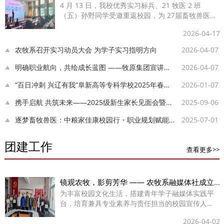
4 月 13 日，我校优秀实习标兵、21 牧医 2 班
（五）孙野同学受邀重返校园，为 27届畜牧兽医类
专业学生开展实习与职业成长专题分享会。本次活
2026-04-17
动旨在发挥优秀校友榜样作用，帮助低年级学子了
解行业发展...
农牧系召开实习动员大会 为学子实习指明方向
2026-04-07
明确职业航向，共绘成长蓝图 ——牧原集团宣讲会赋能学子职场启航
2026-04-07
“百日冲刺 兴辽有我”阜新高等专科学校2025年春季校园双选会成功举办
2026-01-07
携手启航 共筑未来——2025级新生家长见面会暨学生职业生涯规划指导
2025-09-06
逐梦畜牧兽医：中粮家佳康校园行・职业规划赋能讲座
2025-07-01
团建工作
查看更多>>
镜观农牧，影剪芳华 —— 农牧系融媒体社成立仪式圆满举行
为丰富校园文化生活，搭建青年学子融媒体实践平
台，培育兼具专业素养与责任担当的校园宣传人
才，近日，我校农牧系融媒体社成立仪式于2026年3
2026-04-02
月30日下午顺利举办。仪式紧扣校园社团建设宗