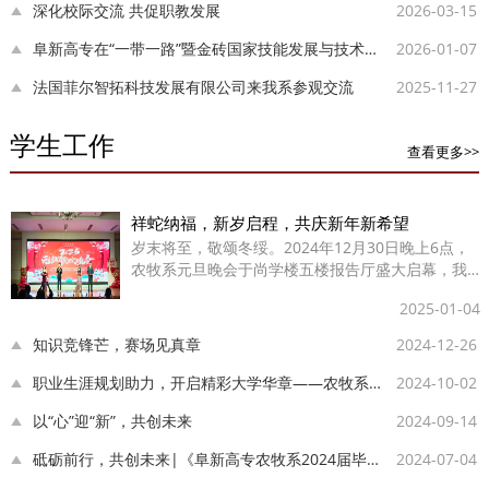
深化校际交流 共促职教发展
2026-03-15
阜新高专在“一带一路”暨金砖国家技能发展与技术创新大赛中斩获佳绩
2026-01-07
法国菲尔智拓科技发展有限公司来我系参观交流
2025-11-27
学生工作
查看更多>>
祥蛇纳福，新岁启程，共庆新年新希望
岁末将至，敬颂冬绥。2024年12月30日晚上6点，
农牧系元旦晚会于尚学楼五楼报告厅盛大启幕，我
系全体师生共赴盛宴。
2025-01-04
知识竞锋芒，赛场见真章
2024-12-26
职业生涯规划助力，开启精彩大学华章——农牧系新生专业教育
2024-10-02
以“心”迎“新”，共创未来
2024-09-14
砥砺前行，共创未来|《阜新高专农牧系2024届毕业典礼暨2025届实习...
2024-07-04