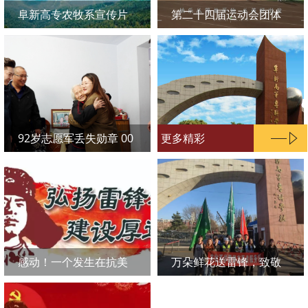
阜新高专农牧系宣传片
第二十四届运动会团体
操片段（尊巴舞+恋爱告
急+家有儿女）
92岁志愿军丢失勋章 00
更多精彩
后大学生辗转送还（转
自央视新闻及总台辽宁
总站）
感动！一个发生在抗美
万朵鲜花送雷锋，致敬
援朝老战士和大学生之
最美一线人