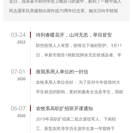
近日，我系崔宇婷同学在上晚自习的途中，捡到了一枚中国人
民志愿军抗美援朝出国作战70周年纪念章。她次日向学校报
告，随后师生向“阜新共青团”微信公众号留言...
03-24
待到春暖花开，山河无恙，举目皆安
2022
防控疫情人人有责，疫情当下做好防护。3月11
日，阜新市报告1例新冠肺炎无症状感染者。学
校高度重视，严格按照省市疫情防控要求落实安
07-01
致我系用人单位的一封信
排，于12日、14日进行两...
2020
农牧系用人单位你好： 为了应对今年疫情对大
学生就业的影响，更好的服务企业及学生，我校
建立了阜新高专就业工作平台，今年企业招聘等
06-07
农牧系高职扩招班开课通知
一系列工作都可在平台...
2020
2019年高职扩招第二批次退役军人、下岗职
工、新型农民等学历生源学生第一学期将于