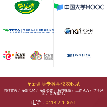
阜新高等专科学校农牧系
网站首页
/
系部概况
/
系部公告
/
精彩视频
/
工作动态
/
学子风
采
/
联系我们
/
电话：
0418-2260651