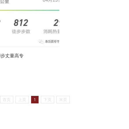
脚步丈量高专
首页
上页
1
下页
末页