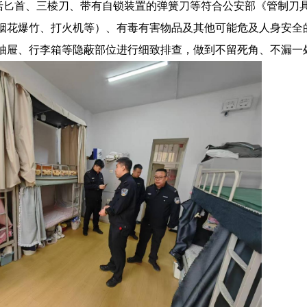
括匕首、三棱刀、带有自锁装置的弹簧刀等符合公安部《管制刀
烟花爆竹、打火机等）、有毒有害物品及其他可能危及人身安全
抽屉、行李箱等隐蔽部位进行细致排查，做到不留死角、不漏一