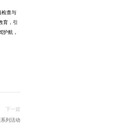
项检查与
教育，引
驾护航，
下一篇
周系列活动