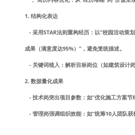
1.
结构化表达
-
采用
STAR
法则重构经历：以“校园活动策划
成果（满意度达
95%
）”，避免笼统描述。
-
关键词植入：解析目标岗位（如建筑设计岗
2.
数据量化成果
-
技术岗突出项目参数：如“优化施工方案节
-
管理岗强调组织效能：如“统筹
10
人团队获