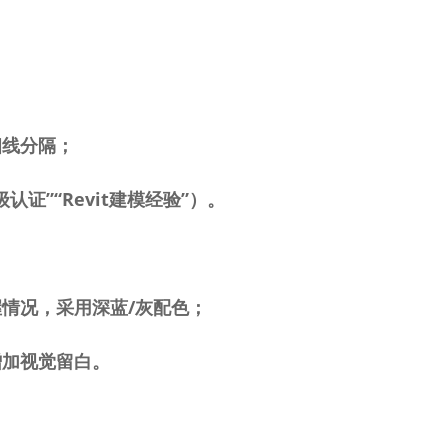
细线分隔；
级认证”“
Revit
建模经验”）。
握情况，采用深蓝
/
灰配色；
增加视觉留白。