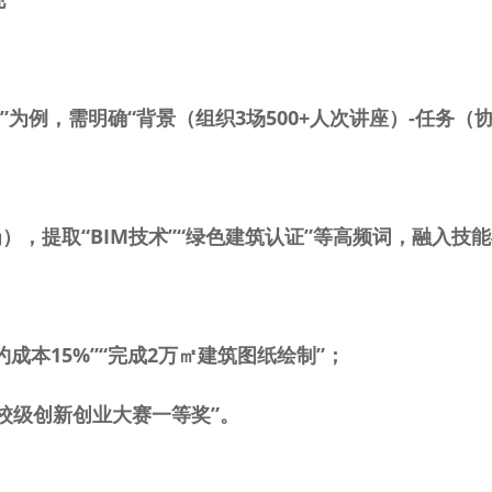
”为例，需明确“背景（组织
3
场
500+
人次讲座）
-
任务（
），提取“
BIM
技术”“绿色建筑认证”等高频词，融入技
约成本
15%
”“完成
2
万㎡建筑图纸绘制”；
校级创新创业大赛一等奖”。