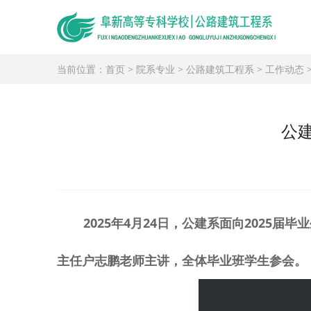
当前位置：
首页
>
院系专业
>
公路建筑工程系
>
工作动态
公
2025
年
4
月
2
4
日，公建系面向
2025
届毕业
主任户志鹏老师主讲，全体毕业班学生参会。