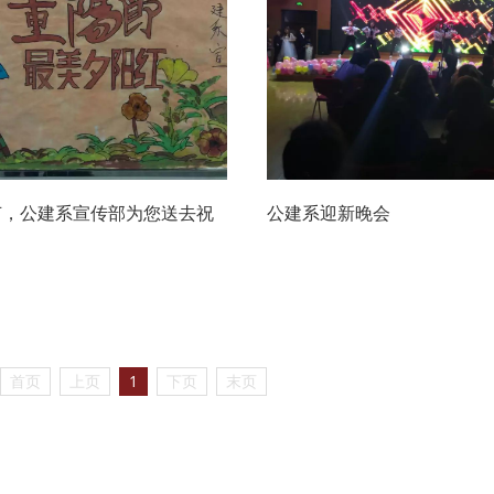
节，公建系宣传部为您送去祝
公建系迎新晚会
首页
上页
1
下页
末页